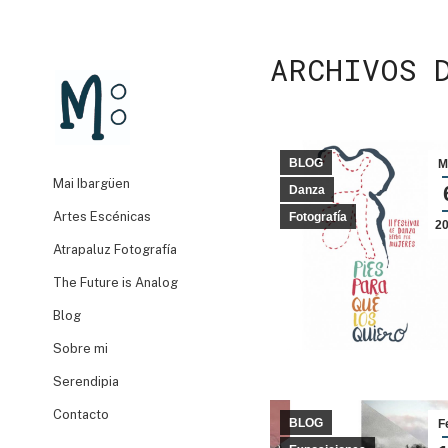
ARCHIVOS 
BLOG
M
Mai Ibargüen
Danza
Artes Escénicas
Fotografía
2
Atrapaluz Fotografía
The Future is Analog
Blog
Sobre mi
Serendipia
Contacto
BLOG
F