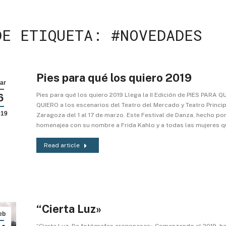
DE ETIQUETA:
#NOVEDADES
Pies para qué los quiero 2019
ar
6
Pies para qué los quiero 2019 Llega la II Edición de PIES PARA 
QUIERO a los escenarios del Teatro del Mercado y Teatro Princip
019
Zaragoza del 1 al 17 de marzo. Este Festival de Danza, hecho po
homenajea con su nombre a Frida Kahlo y a todas las mujeres q
Read article
“Cierta Luz»
eb
“Cierta Luz. De fotógrafas aragonesas» Comenzando el 2019, he