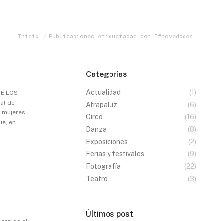
Estás aquí:
Inicio
Publicaciones etiquetadas con "#novedades"
Categorías
Actualidad
(1)
QUÉ LOS
al de
Atrapaluz
(6)
r mujeres,
Circo
(16)
ue, en…
Danza
(8)
Exposiciones
(2)
Ferias y festivales
(9)
Fotografía
(22)
Teatro
(3)
Últimos post
 tenido el