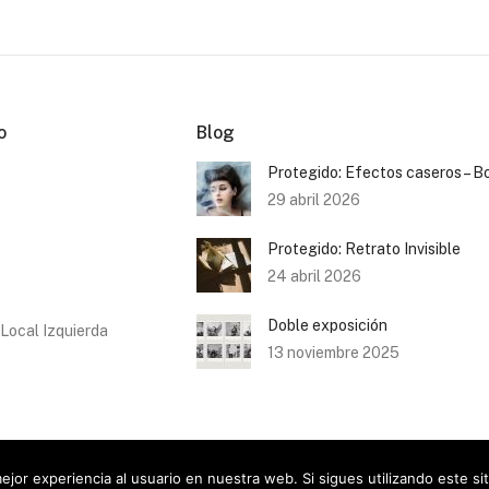
o
Blog
Protegido: Efectos caseros – B
29 abril 2026
Protegido: Retrato Invisible
24 abril 2026
Doble exposición
 Local Izquierda
13 noviembre 2025
jor experiencia al usuario en nuestra web. Si sigues utilizando este s
dos - Mai Ibargüen 2026