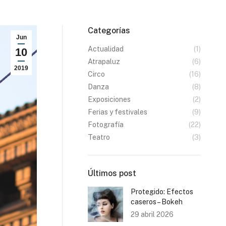
Categorías
Jun
Actualidad
(1)
10
Atrapaluz
(6)
2019
Circo
(16)
Danza
(8)
Exposiciones
(2)
Ferias y festivales
(9)
Fotografía
(22)
Teatro
(3)
Últimos post
Protegido: Efectos
caseros – Bokeh
29 abril 2026