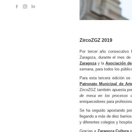
Facebook
Instagram
Linkedin
page
page
page
opens
opens
opens
in
in
in
new
new
new
ZircoZGZ 2019
window
window
window
Por tercer año consecutivo 
Zaragoza, durante el mes d
Zaragoza
y la
Asociación de
semana, para todos los públic
Para esta tercera edición se
Patronato Municipal de Art
ZircoZGZ también apuesta por
de mesa en los procesos cr
enriquecedores para profesion
Se ha seguido apostando por
llegando a más de diez barrios
y diferentes colegios y hospital
Gracias a
Zaragoza Cultura
p