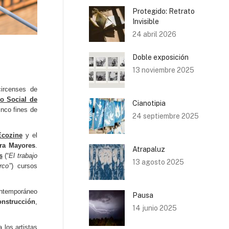
Protegido: Retrato
Invisible
24 abril 2026
Doble exposición
13 noviembre 2025
circenses de
o Social de
Cianotipia
inco fines de
24 septiembre 2025
Ecozine
y el
ra Mayores
.
Atrapaluz
s
(“
El trabajo
13 agosto 2025
rco
”) cursos
ontemporáneo
Pausa
onstrucción
,
14 junio 2025
a los artistas