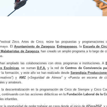
Festival Zirco. Artes de Circo, reúne las propuestas y programaciones 
e mayo. El
Ayuntamiento de Zaragoza
,
Entrepayasos
, la
Escuela de Circ
 Malabaristas de Zaragoza
, han creado un amplio programa a lo largo de c
os.
 han ampliado las colaboraciones con otros programas e instituciones. A
es Escénicas
, se suman
D.F.A.
y la red de
Centros de Convivencia pa
 la formación, y este año se han realizado desde
Serendipia Produccione
eativos
”) y
AMZ
(«
Seguridad de Aéreos
” y «
Puesta en escena de ci
ales y amateurs.
 la descentralización en la programación de Circo de Siempre y Circo C
, continuando con las acciones didácticas en la
Fundación Laboral de la C
es infantiles.
or la oportunidad de poder trabajar en casa desde el inicio de
#ZircoZGZ
, y 