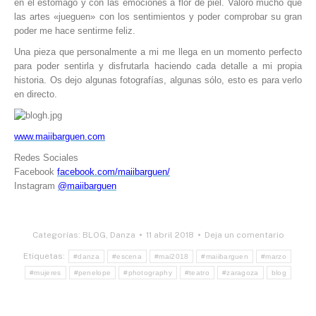
en el estómago y con las emociones a flor de piel. Valoro mucho que
las artes «jueguen» con los sentimientos y poder comprobar su gran
poder me hace sentirme feliz.
Una pieza que personalmente a mi me llega en un momento perfecto
para poder sentirla y disfrutarla haciendo cada detalle a mi propia
historia. Os dejo algunas fotografías, algunas sólo, esto es para verlo
en directo.
www.maiibarguen.com
Redes Sociales
Facebook
facebook.com/maiibarguen/
Instagram
@maiibarguen
Categorías:
BLOG
,
Danza
11 abril 2018
Deja un comentario
Etiquetas:
#danza
#escena
#mai2018
#maiibarguen
#marzo
#mujeres
#penelope
#photography
#teatro
#zaragoza
blog