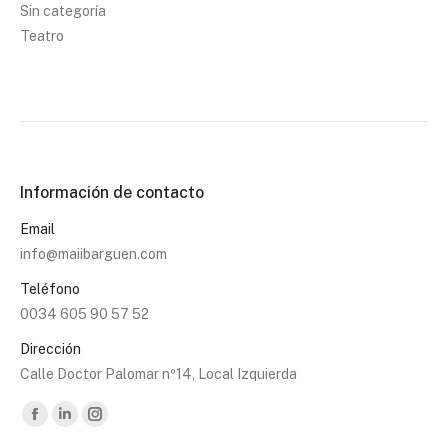
Sin categoría
Teatro
Información de contacto
Email
info@maiibarguen.com
Teléfono
0034 605 90 57 52
Dirección
Calle Doctor Palomar nº14, Local Izquierda
Encuéntranos en:
Facebook
Linkedin
Instagram