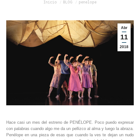
Estás aquí:
Inicio
BLOG
penelope
Abr
11
2018
Hace casi un mes del estreno de PENÉLOPE. Poco puedo expresar
con palabras cuando algo me da un pellizco al alma y luego la abraza.
Penélope en una pieza de esas que cuando la ves te dejan un nudo