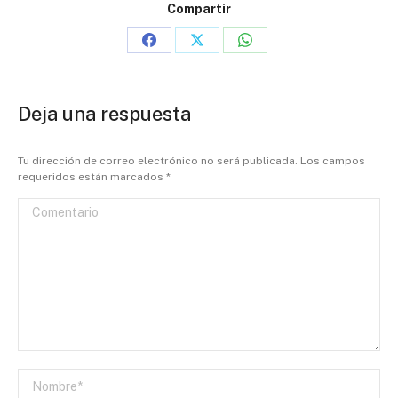
Compartir
Share
Share
Share
on
on
on
Facebook
X
WhatsApp
Deja una respuesta
Tu dirección de correo electrónico no será publicada. Los campos
requeridos están marcados
*
Comentario
Nombre *