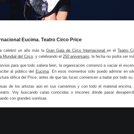
rnacional Eucima. Teatro Circo Price
 se celebró un año más la
Gran Gala de Circo Internacional
en el
Teatro Ci
a Mundial del Circo
, y celebrando el
250 aniversario
, la fecha no podía ser m
ervios para que todo saliera bien, la organización comenzó a vaciar el esce
ecibir al público del
Eucima
. En esos momentos sólo puedo admirar en sil
ctura idílica del Price, antes de que las luces comiencen a bailar por todo su
osas de los artistas aún en sus camerinos y con todo el material encima, 
 teatro. Voy buscando caras conocidas o rincones dónde pasar desaperci
rando con grandes sonrisas.