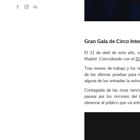
Facebook
Instagram
Linkedin
page
page
page
opens
opens
opens
in
in
in
new
new
new
Gran Gala de Circo Inte
window
window
window
El 21 de abril de este año,
Madrid. Coincidiendo con el
Dí
Tras meses de trabajo y los n
de las últimas pruebas para r
alguna de las entradas la estru
Contagiada de las risas nervi
pasear por los rincones del
observar al público que va ent