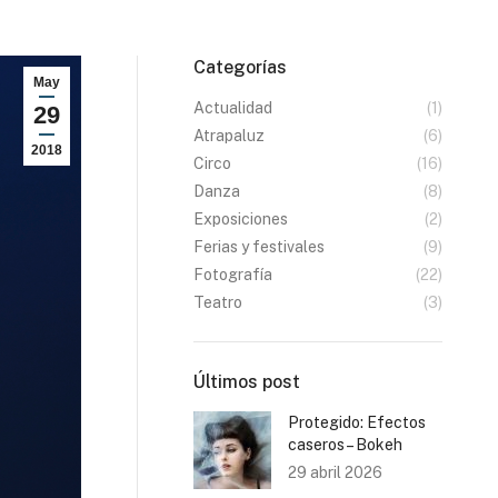
Categorías
May
Actualidad
(1)
29
Atrapaluz
(6)
2018
Circo
(16)
Danza
(8)
Exposiciones
(2)
Ferias y festivales
(9)
Fotografía
(22)
Teatro
(3)
Últimos post
Protegido: Efectos
caseros – Bokeh
29 abril 2026