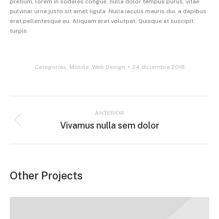
pretium, lorem in sodales congue, nulla dolor tempus purus, vitae
pulvinar urna justo sit amet ligula. Nulla iaculis mauris dui, a dapibus
erat pellentesque eu. Aliquam erat volutpat. Quisque at suscipit
turpis.
Categorías:
Mobile
,
Web Design
24 diciembre 2018
Navegación
ANTERIOR
entre
Vivamus nulla sem dolor
Proyecto
proyectos
anterior
Other Projects