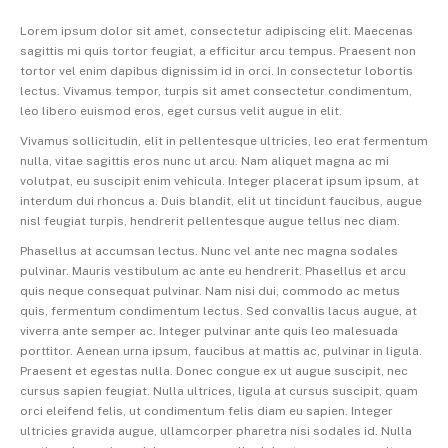
Lorem ipsum dolor sit amet, consectetur adipiscing elit. Maecenas
sagittis mi quis tortor feugiat, a efficitur arcu tempus. Praesent non
tortor vel enim dapibus dignissim id in orci. In consectetur lobortis
lectus. Vivamus tempor, turpis sit amet consectetur condimentum,
leo libero euismod eros, eget cursus velit augue in elit.
Vivamus sollicitudin, elit in pellentesque ultricies, leo erat fermentum
nulla, vitae sagittis eros nunc ut arcu. Nam aliquet magna ac mi
volutpat, eu suscipit enim vehicula. Integer placerat ipsum ipsum, at
interdum dui rhoncus a. Duis blandit, elit ut tincidunt faucibus, augue
nisl feugiat turpis, hendrerit pellentesque augue tellus nec diam.
Phasellus at accumsan lectus. Nunc vel ante nec magna sodales
pulvinar. Mauris vestibulum ac ante eu hendrerit. Phasellus et arcu
quis neque consequat pulvinar. Nam nisi dui, commodo ac metus
quis, fermentum condimentum lectus. Sed convallis lacus augue, at
viverra ante semper ac. Integer pulvinar ante quis leo malesuada
porttitor. Aenean urna ipsum, faucibus at mattis ac, pulvinar in ligula.
Praesent et egestas nulla. Donec congue ex ut augue suscipit, nec
cursus sapien feugiat. Nulla ultrices, ligula at cursus suscipit, quam
orci eleifend felis, ut condimentum felis diam eu sapien. Integer
ultricies gravida augue, ullamcorper pharetra nisi sodales id. Nulla