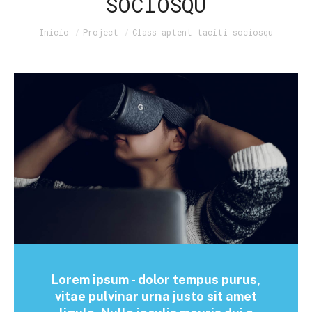
SOCIOSQU
Estás aquí:
Inicio
Project
Class aptent taciti sociosqu
Lorem ipsum - dolor tempus purus,
vitae pulvinar urna justo sit amet