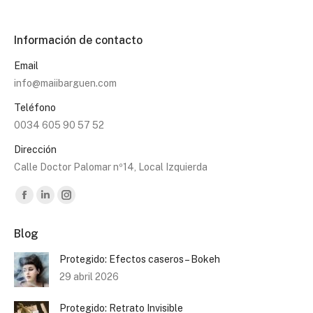
Información de contacto
Email
info@maiibarguen.com
Teléfono
0034 605 90 57 52
Dirección
Calle Doctor Palomar nº14, Local Izquierda
Encuéntranos en:
Facebook
Linkedin
Instagram
page
page
page
Blog
opens
opens
opens
in
in
in
Protegido: Efectos caseros – Bokeh
new
new
new
29 abril 2026
window
window
window
Protegido: Retrato Invisible