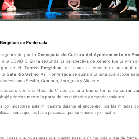
o Bergidum de Ponferrada
organizado por la
Concejalía de Cultura del Ayuntamiento de Po
o a la COVID19. En la segunda, la perspectiva de género fue la gran p
lugar en el
Teatro Bergidum
, así como el encuentro nacional de
n la
Sala Río Selmo
. Así, Ponferrada se suma a la lista que acoge est
iudades como Sevilla, Granada, Zaragoza y Alicante.
 clausuró con una Gala de Cirqueras, una buena forma de cerrar var
rabajó principalmente la parte de los cuidados y empoderamiento.
s por mostrarse ante mi cámara durante el encuentro, por las miradas có
elleza interna que las hace preciosas, por su emoción y empatía.
os, cosas que no esperas que puedan pasar a última hora y que de forma 