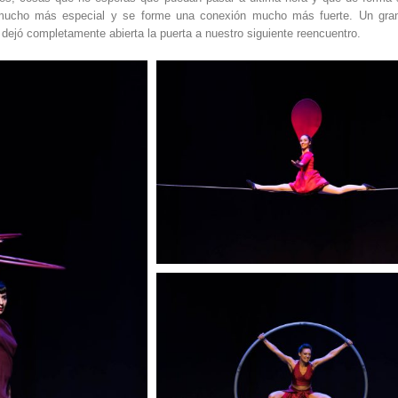
mucho más especial y se forme una conexión mucho más fuerte. Un gran
 dejó completamente abierta la puerta a nuestro siguiente reencuentro.