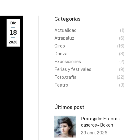
Categorías
Dic
Actualidad
(1)
18
Atrapaluz
(6)
2020
Circo
(16)
Danza
(8)
Exposiciones
(2)
Ferias y festivales
(9)
Fotografía
(22)
Teatro
(3)
Últimos post
Protegido: Efectos
caseros – Bokeh
29 abril 2026