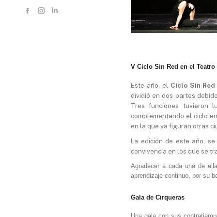
Facebook
Instagram
Linkedin
page
page
page
opens
opens
opens
in
in
in
new
new
new
V Ciclo Sin Red en el Teatr
window
window
window
Este año, el
Ciclo Sin Red
dividió en dos partes debid
Tres funciones tuvieron 
complementando el ciclo e
en la que ya figuran otras c
La edición de este año, se
convivencia en los que se t
Agradecer a cada una de ella
aprendizaje continuo, por su b
Gala de Cirqueras
Una gala con sus contratiemp